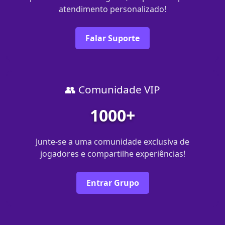
atendimento personalizado!
Falar Suporte
👥 Comunidade VIP
1000+
Junte-se a uma comunidade exclusiva de
jogadores e compartilhe experiências!
Entrar Grupo