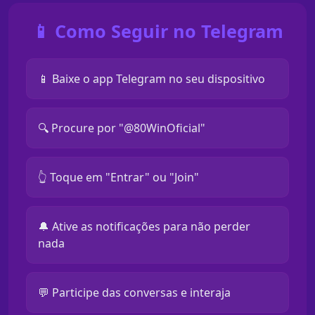
📱 Como Seguir no Telegram
📱 Baixe o app Telegram no seu dispositivo
🔍 Procure por "@80WinOficial"
👆 Toque em "Entrar" ou "Join"
🔔 Ative as notificações para não perder
nada
💬 Participe das conversas e interaja