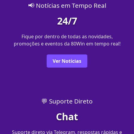
📢 Notícias em Tempo Real
24/7
Fique por dentro de todas as novidades,
promoções e eventos da 80Win em tempo real!
Ver Notícias
💬 Suporte Direto
Chat
Suporte direto via Telegram, respostas rápidas e