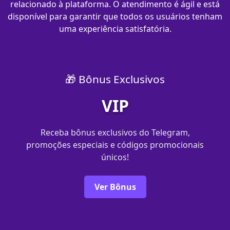
relacionado à plataforma. O atendimento é ágil e está
disponível para garantir que todos os usuários tenham
uma experiência satisfatória.
🎁 Bônus Exclusivos
VIP
Receba bônus exclusivos do Telegram,
promoções especiais e códigos promocionais
únicos!
Ver Bônus