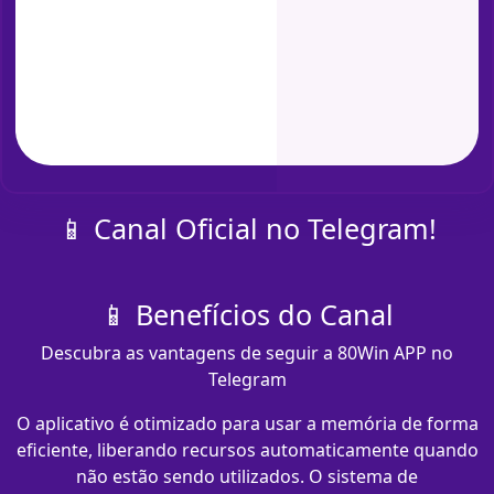
📱 Canal Oficial no Telegram!
📱 Benefícios do Canal
Descubra as vantagens de seguir a 80Win APP no
Telegram
O aplicativo é otimizado para usar a memória de forma
eficiente, liberando recursos automaticamente quando
não estão sendo utilizados. O sistema de