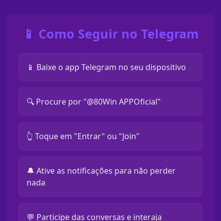
📱 Como Seguir no Telegram
📱 Baixe o app Telegram no seu dispositivo
🔍 Procure por "@80Win APPOficial"
👆 Toque em "Entrar" ou "Join"
🔔 Ative as notificações para não perder
nada
💬 Participe das conversas e interaja