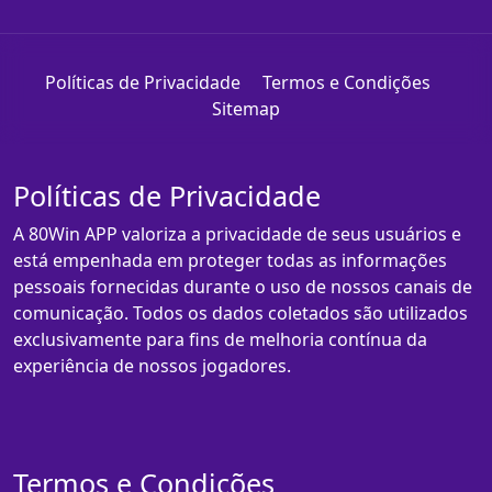
Políticas de Privacidade
Termos e Condições
Sitemap
Políticas de Privacidade
A 80Win APP valoriza a privacidade de seus usuários e
está empenhada em proteger todas as informações
pessoais fornecidas durante o uso de nossos canais de
comunicação. Todos os dados coletados são utilizados
exclusivamente para fins de melhoria contínua da
experiência de nossos jogadores.
Termos e Condições