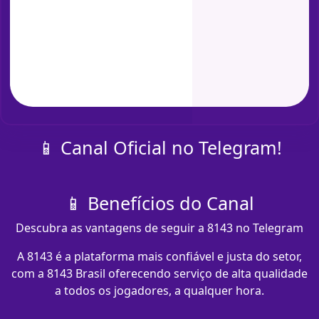
📱 Canal Oficial no Telegram!
📱 Benefícios do Canal
Descubra as vantagens de seguir a 8143 no Telegram
A 8143 é a plataforma mais confiável e justa do setor,
com a 8143 Brasil oferecendo serviço de alta qualidade
a todos os jogadores, a qualquer hora.