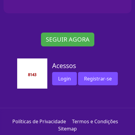
SEGUIR AGORA
Acessos
Login
Registrar-se
Políticas de Privacidade
Termos e Condições
Sitemap