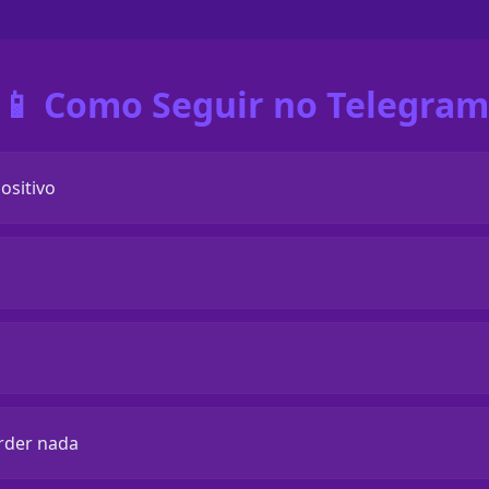
📱 Como Seguir no Telegram
ositivo
erder nada