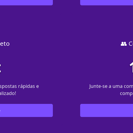
reto
👥 
t
espostas rápidas e
Junte-se a uma com
lizado!
compa
e