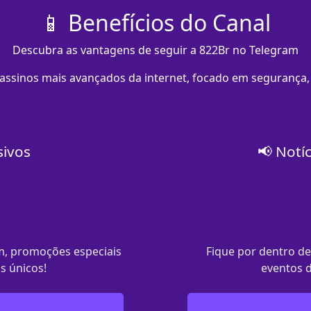
📱 Benefícios do Canal
Descubra as vantagens de seguir a 822Br no Telegram
cassinos mais avançados da internet, focado em segurança, j
sivos
📢 Notí
m, promoções especiais
Fique por dentro d
s únicos!
eventos 