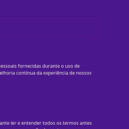
pessoais fornecidas durante o uso de
elhoria contínua da experiência de nossos
ante ler e entender todos os termos antes