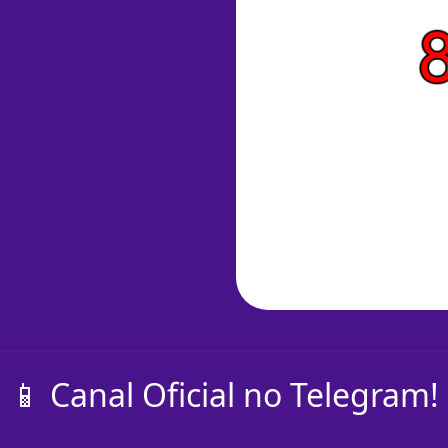
📱 Canal Oficial no Telegram!