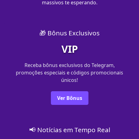
massivos te esperando.
🎁 Bônus Exclusivos
VIP
Receba bônus exclusivos do Telegram,
promoções especiais e códigos promocionais
únicos!
Ver Bônus
📢 Notícias em Tempo Real