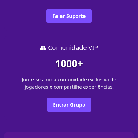
Falar Suporte
👥 Comunidade VIP
1000+
Junte-se a uma comunidade exclusiva de
jogadores e compartilhe experiências!
Entrar Grupo