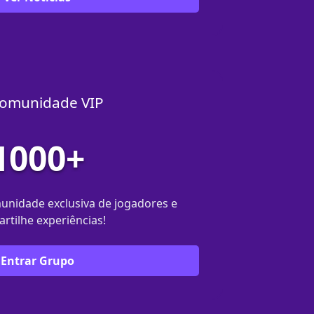
Comunidade VIP
1000+
unidade exclusiva de jogadores e
rtilhe experiências!
Entrar Grupo