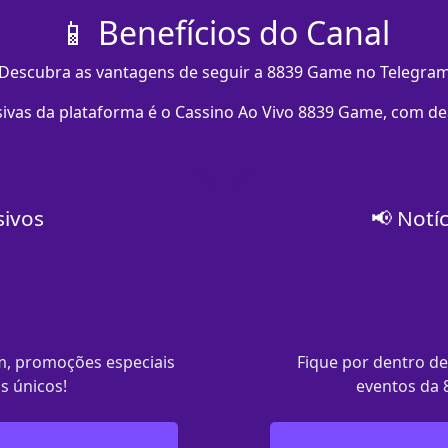
📱 Benefícios do Canal
Descubra as vantagens de seguir a 8839 Game no Telegra
ivas da plataforma é o Cassino Ao Vivo 8839 Game, com dea
sivos
📢 Notí
m, promoções especiais
Fique por dentro d
s únicos!
eventos da 