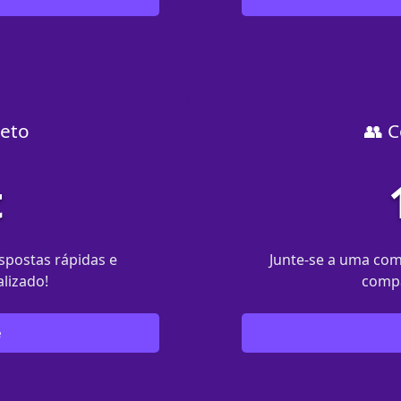
reto
👥 
t
espostas rápidas e
Junte-se a uma com
lizado!
compa
e