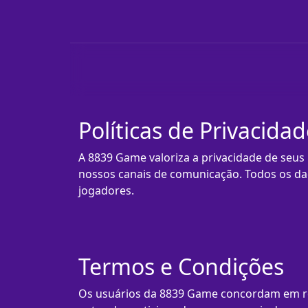
Políticas de Privacida
A 8839 Game valoriza a privacidade de seu
nossos canais de comunicação. Todos os dad
jogadores.
Termos e Condições
Os usuários da 8839 Game concordam em res