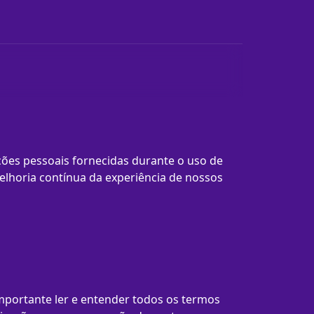
ões pessoais fornecidas durante o uso de
elhoria contínua da experiência de nossos
mportante ler e entender todos os termos