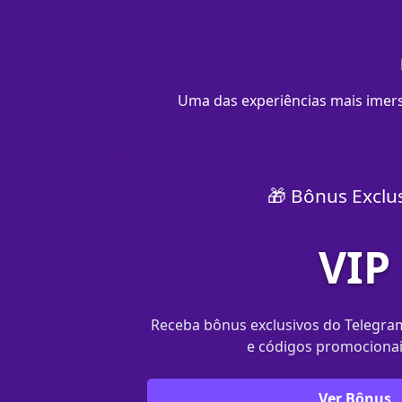
Uma das experiências mais imers
🎁 Bônus Exclu
VIP
Receba bônus exclusivos do Telegra
e códigos promocionai
Ver Bônus