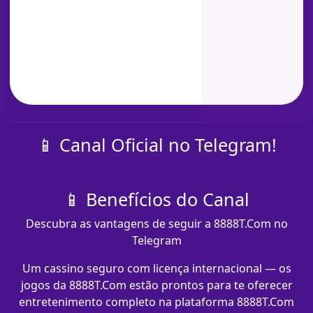
📱 Canal Oficial no Telegram!
📱 Benefícios do Canal
Descubra as vantagens de seguir a 8888T.Com no
Telegram
Um cassino seguro com licença internacional — os
jogos da 8888T.Com estão prontos para te oferecer
entretenimento completo na plataforma 8888T.Com