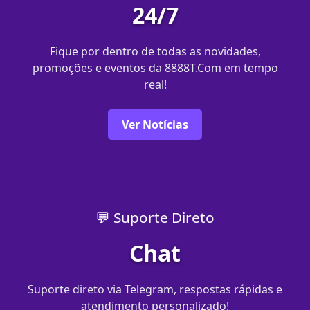
24/7
Fique por dentro de todas as novidades,
promoções e eventos da 8888T.Com em tempo
real!
Ver Notícias
💬 Suporte Direto
Chat
Suporte direto via Telegram, respostas rápidas e
atendimento personalizado!