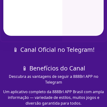
📱 Canal Oficial no Telegram!
📱 Benefícios do Canal
Descubra as vantagens de seguir a 888Brl APP no
Telegram
Um aplicativo completo da 888Brl APP Brasil com ampla
informação — variedade de estilos, muitos jogos e
diversão garantida para todos.