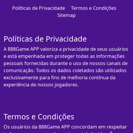
Políticas de Privacidade
Termos e Condições
Sitemap
Políticas de Privacidade
A 888Game APP valoriza a privacidade de seus usuários
e está empenhada em proteger todas as informações
pessoais fornecidas durante o uso de nossos canais de
comunicação. Todos os dados coletados são utilizados
exclusivamente para fins de melhoria contínua da
experiência de nossos jogadores.
Termos e Condições
Os usuários da 888Game APP concordam em respeitar