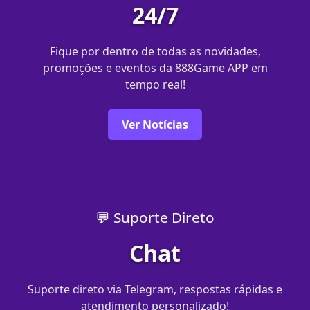
24/7
Fique por dentro de todas as novidades,
promoções e eventos da 888Game APP em
tempo real!
Ver Notícias
💬 Suporte Direto
Chat
Suporte direto via Telegram, respostas rápidas e
atendimento personalizado!