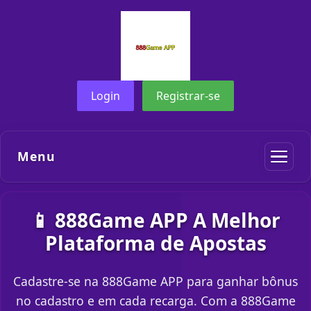
Login
Registrar-se
Menu
📱 888Game APP A Melhor
Plataforma de Apostas
Cadastre-se na 888Game APP para ganhar bônus
no cadastro e em cada recarga. Com a 888Game