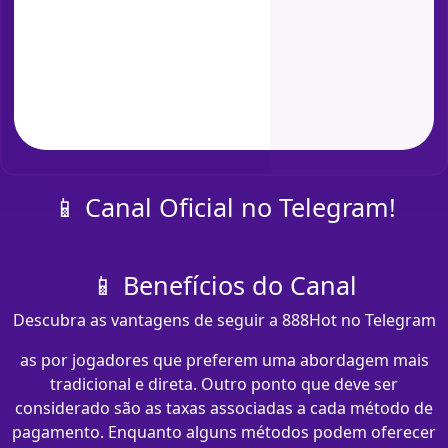
📱 Canal Oficial no Telegram!
📱 Benefícios do Canal
Descubra as vantagens de seguir a 888Hot no Telegram
as por jogadores que preferem uma abordagem mais
tradicional e direta. Outro ponto que deve ser
considerado são as taxas associadas a cada método de
pagamento. Enquanto alguns métodos podem oferecer