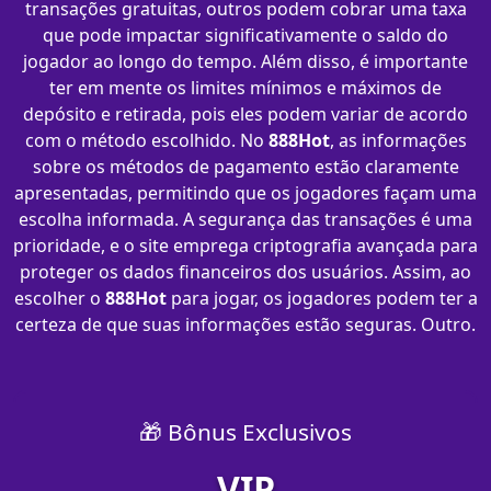
transações gratuitas, outros podem cobrar uma taxa
que pode impactar significativamente o saldo do
jogador ao longo do tempo. Além disso, é importante
ter em mente os limites mínimos e máximos de
depósito e retirada, pois eles podem variar de acordo
com o método escolhido. No
888Hot
, as informações
sobre os métodos de pagamento estão claramente
apresentadas, permitindo que os jogadores façam uma
escolha informada. A segurança das transações é uma
prioridade, e o site emprega criptografia avançada para
proteger os dados financeiros dos usuários. Assim, ao
escolher o
888Hot
para jogar, os jogadores podem ter a
certeza de que suas informações estão seguras. Outro.
🎁 Bônus Exclusivos
VIP