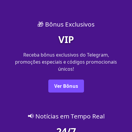
🎁 Bônus Exclusivos
VIP
Receba bônus exclusivos do Telegram,
promoções especiais e códigos promocionais
únicos!
Ver Bônus
📢 Notícias em Tempo Real
24/7