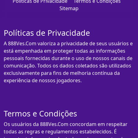
Políticas de Privacidade
Termos e Condições
Sitemap
Políticas de Privacidade
A 888Ves.Com valoriza a privacidade de seus usuários e
está empenhada em proteger todas as informações
pessoais fornecidas durante o uso de nossos canais de
comunicação. Todos os dados coletados são utilizados
exclusivamente para fins de melhoria contínua da
experiência de nossos jogadores.
Termos e Condições
Os usuários da 888Ves.Com concordam em respeitar
todas as regras e regulamentos estabelecidos. É