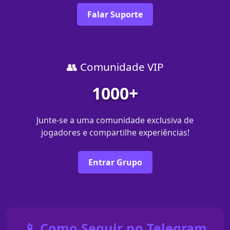
Falar Suporte
👥 Comunidade VIP
1000+
Junte-se a uma comunidade exclusiva de
jogadores e compartilhe experiências!
Entrar Grupo
📱 Como Seguir no Telegram