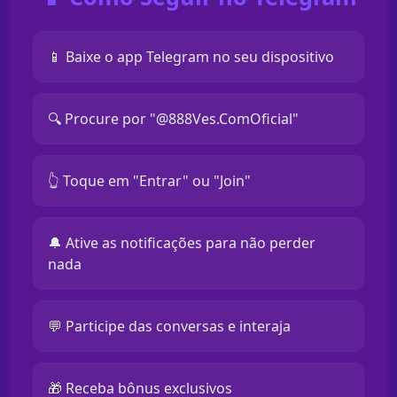
📱 Baixe o app Telegram no seu dispositivo
🔍 Procure por "@888Ves.ComOficial"
👆 Toque em "Entrar" ou "Join"
🔔 Ative as notificações para não perder
nada
💬 Participe das conversas e interaja
🎁 Receba bônus exclusivos