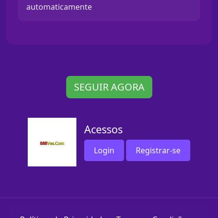
automaticamente
SEGUIR AGORA
Acessos
Login
Registrar-se