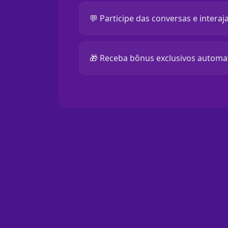
💬 Participe das conversas e interaj
🎁 Receba bônus exclusivos autom