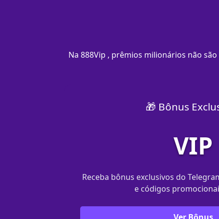
Na 888Vip , prêmios milionários não são
🎁 Bônus Exclu
VIP
Receba bônus exclusivos do Telegra
e códigos promocionai
Ver Bônus