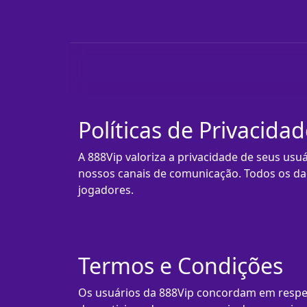
Políticas de Privacida
A 888Vip valoriza a privacidade de seus us
nossos canais de comunicação. Todos os dad
jogadores.
Termos e Condições
Os usuários da 888Vip concordam em respeit