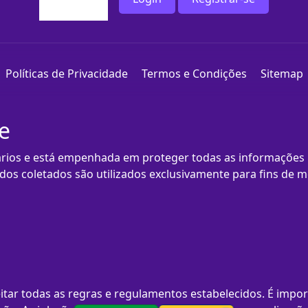
Políticas de Privacidade
Termos e Condições
Sitemap
de
uários e está empenhada em proteger todas as informações 
os coletados são utilizados exclusivamente para fins de m
ar todas as regras e regulamentos estabelecidos. É impor