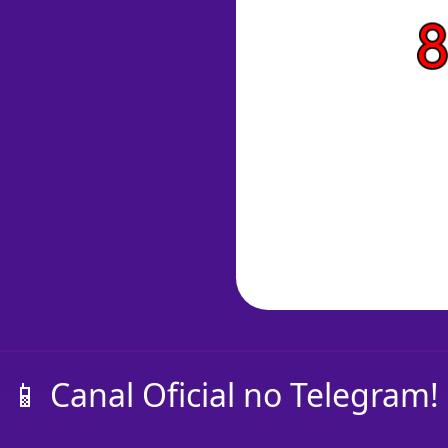
📱 Canal Oficial no Telegram!