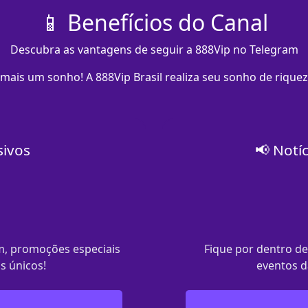
📱 Benefícios do Canal
Descubra as vantagens de seguir a 888Vip no Telegram
 mais um sonho! A 888Vip Brasil realiza seu sonho de riquez
sivos
📢 Notí
m, promoções especiais
Fique por dentro d
s únicos!
eventos d