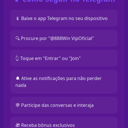
📱 Baixe o app Telegram no seu dispositivo
🔍 Procure por "@888Win VipOficial"
👆 Toque em "Entrar" ou "Join"
🔔 Ative as notificações para não perder
nada
💬 Participe das conversas e interaja
🎁 Receba bônus exclusivos