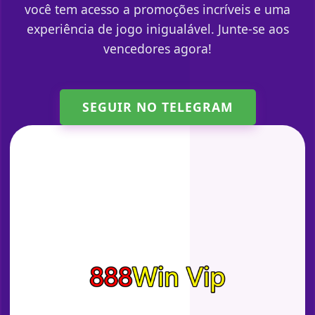
você tem acesso a promoções incríveis e uma
experiência de jogo inigualável. Junte-se aos
vencedores agora!
SEGUIR NO TELEGRAM