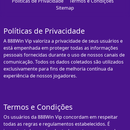
Políticas de Privacidade
Termos e Condições
Sitemap
Políticas de Privacidade
A 888Win Vip valoriza a privacidade de seus usuários e
está empenhada em proteger todas as informações
pessoais fornecidas durante o uso de nossos canais de
comunicação. Todos os dados coletados são utilizados
exclusivamente para fins de melhoria contínua da
experiência de nossos jogadores.
Termos e Condições
Os usuários da 888Win Vip concordam em respeitar
todas as regras e regulamentos estabelecidos. É