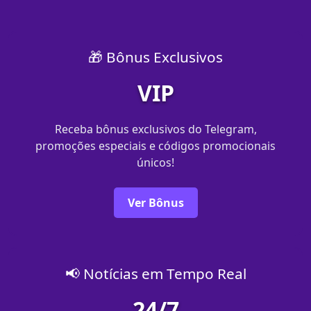
🎁 Bônus Exclusivos
VIP
Receba bônus exclusivos do Telegram,
promoções especiais e códigos promocionais
únicos!
Ver Bônus
📢 Notícias em Tempo Real
24/7