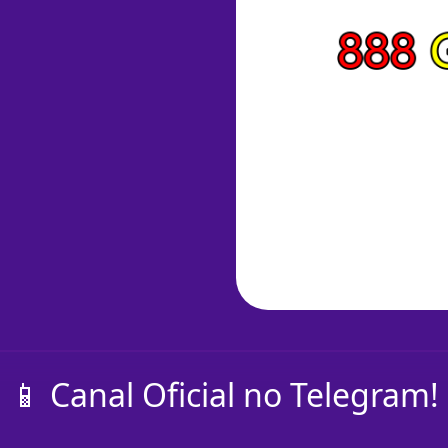
📱 Canal Oficial no Telegram!