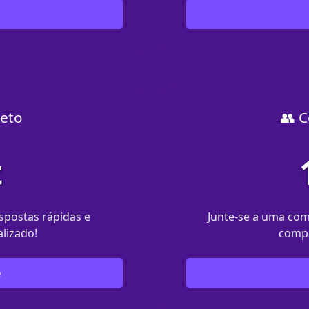
reto
👥 
t
espostas rápidas e
Junte-se a uma com
lizado!
compa
e