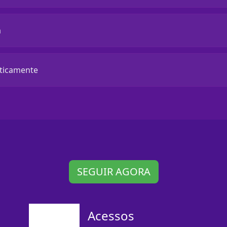
a
aticamente
SEGUIR AGORA
Acessos