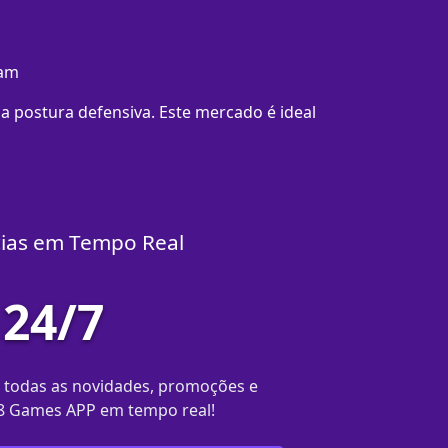
ram
a postura defensiva. Este mercado é ideal
cias em Tempo Real
24/7
e todas as novidades, promoções e
8 Games APP em tempo real!