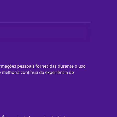
ormações pessoais fornecidas durante o uso
e melhoria contínua da experiência de