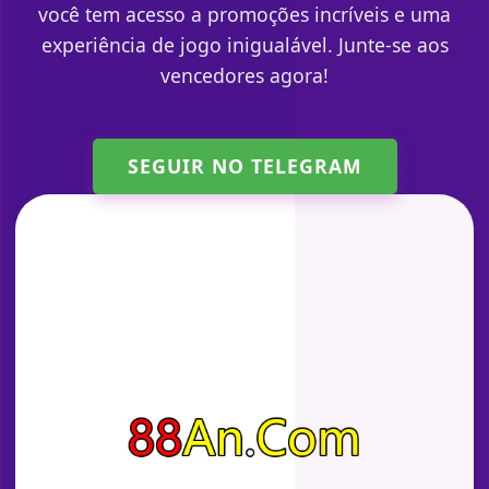
você tem acesso a promoções incríveis e uma
experiência de jogo inigualável. Junte-se aos
vencedores agora!
SEGUIR NO TELEGRAM