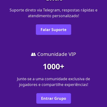
Suporte direto via Telegram, respostas rápidas e
atendimento personalizado!
Falar Suporte
👥 Comunidade VIP
1000+
Junte-se a uma comunidade exclusiva de
jogadores e compartilhe experiências!
Entrar Grupo