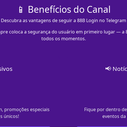
📱 Benefícios do Canal
Descubra as vantagens de seguir a 88B Login no Telegram
empre coloca a segurança do usuário em primeiro lugar — a
todos os momentos.
sivos
📢 Notí
m, promoções especiais
Fique por dentro d
s únicos!
eventos da