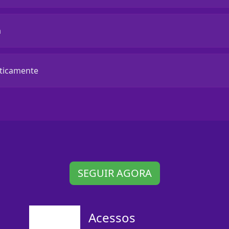
a
aticamente
SEGUIR AGORA
Acessos