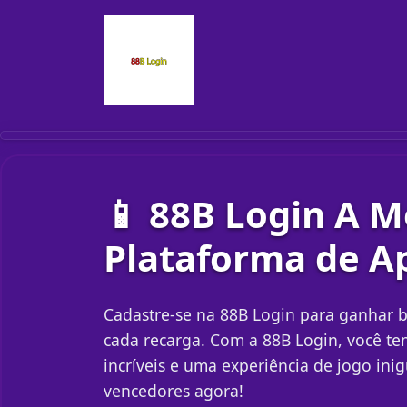
📱 88B Login A M
Plataforma de A
Cadastre-se na 88B Login para ganhar 
cada recarga. Com a 88B Login, você t
incríveis e uma experiência de jogo inig
vencedores agora!