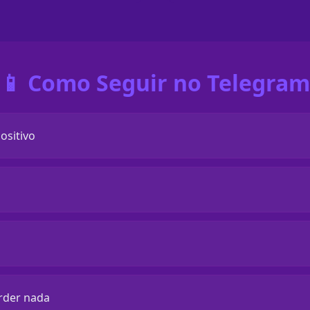
📱 Como Seguir no Telegram
ositivo
erder nada