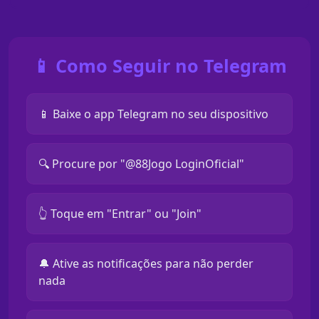
📱 Como Seguir no Telegram
📱 Baixe o app Telegram no seu dispositivo
🔍 Procure por "@88Jogo LoginOficial"
👆 Toque em "Entrar" ou "Join"
🔔 Ative as notificações para não perder
nada