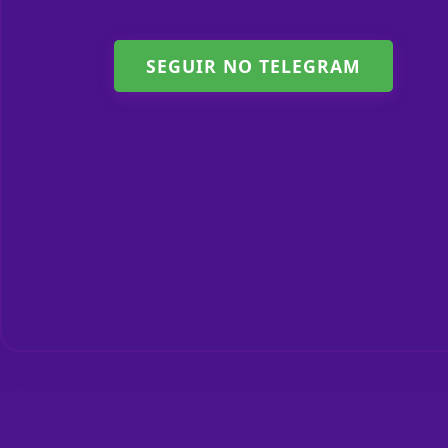
SEGUIR NO TELEGRAM