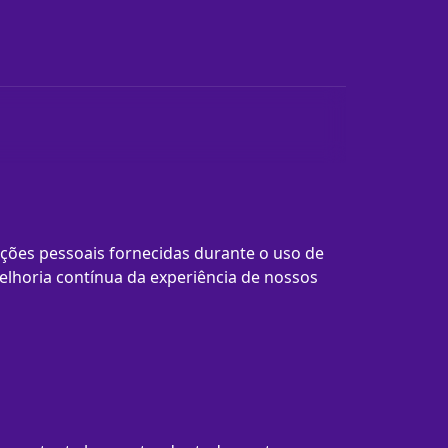
ações pessoais fornecidas durante o uso de
elhoria contínua da experiência de nossos