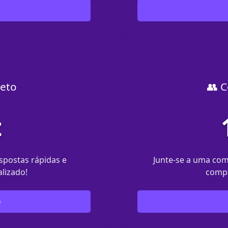
reto
👥 
t
espostas rápidas e
Junte-se a uma com
lizado!
compa
e