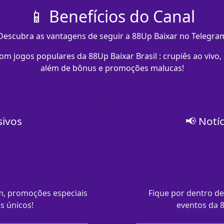
📱 Benefícios do Canal
Descubra as vantagens de seguir a 88Up Baixar no Telegra
com jogos populares da 88Up Baixar Brasil : crupiês ao vivo
além de bônus e promoções malucas!
sivos
📢 Notí
m, promoções especiais
Fique por dentro d
s únicos!
eventos da 