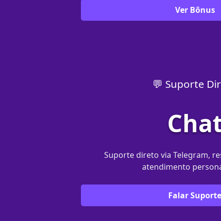
Ver Bônus
💬 Suporte Di
Cha
Suporte direto via Telegram, r
atendimento persona
Falar Suport