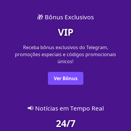
🎁 Bônus Exclusivos
VIP
Receba bônus exclusivos do Telegram,
promoções especiais e códigos promocionais
únicos!
Ver Bônus
📢 Notícias em Tempo Real
24/7