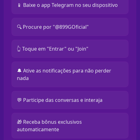
📱 Baixe o app Telegram no seu dispositivo
🔍 Procure por "@899GOficial"
👆 Toque em "Entrar" ou "Join"
🔔 Ative as notificações para não perder
nada
💬 Participe das conversas e interaja
🎁 Receba bônus exclusivos
automaticamente