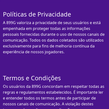
Políticas de Privacidade
A 899G valoriza a privacidade de seus usuários e está
empenhada em proteger todas as informações
pessoais fornecidas durante o uso de nossos canais de
comunicação. Todos os dados coletados são utilizados
exclusivamente para fins de melhoria contínua da
experiência de nossos jogadores.
Termos e Condições
Os usuários da 899G concordam em respeitar todas as
regras e regulamentos estabelecidos. É importante ler
e entender todos os termos antes de participar de
nossos canais de comunicação. A violação destes