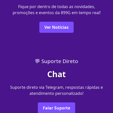
Fique por dentro de todas as novidades,
promoções e eventos da 899G em tempo real!
Ver Notícias
💬 Suporte Direto
Chat
Suporte direto via Telegram, respostas rápidas e
atendimento personalizado!
Falar Suporte