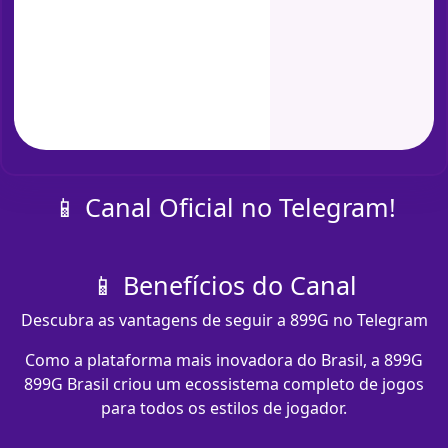
📱 Canal Oficial no Telegram!
📱 Benefícios do Canal
Descubra as vantagens de seguir a 899G no Telegram
Como a plataforma mais inovadora do Brasil, a 899G
899G Brasil criou um ecossistema completo de jogos
para todos os estilos de jogador.