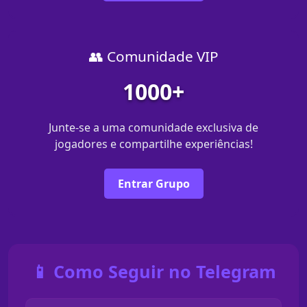
👥 Comunidade VIP
1000+
Junte-se a uma comunidade exclusiva de
jogadores e compartilhe experiências!
Entrar Grupo
📱 Como Seguir no Telegram