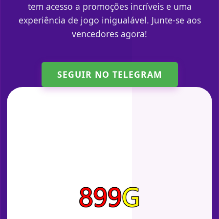
tem acesso a promoções incríveis e uma
experiência de jogo inigualável. Junte-se aos
vencedores agora!
SEGUIR NO TELEGRAM