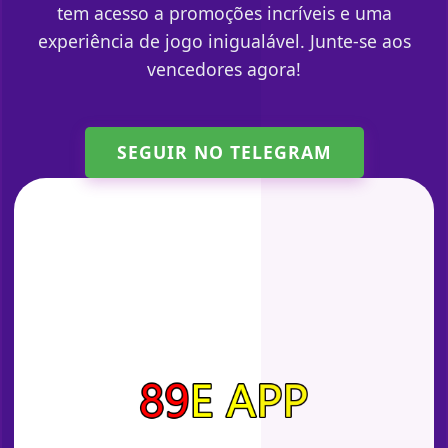
tem acesso a promoções incríveis e uma
experiência de jogo inigualável. Junte-se aos
vencedores agora!
SEGUIR NO TELEGRAM