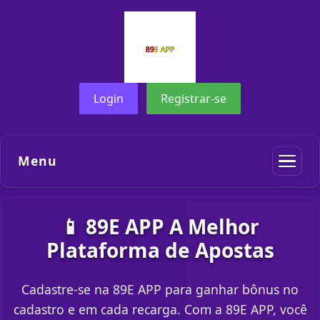
Login
Registrar-se
Menu
📱 89E APP A Melhor
Plataforma de Apostas
Cadastre-se na 89E APP para ganhar bônus no
cadastro e em cada recarga. Com a 89E APP, você