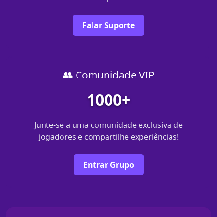
Falar Suporte
👥 Comunidade VIP
1000+
Junte-se a uma comunidade exclusiva de
jogadores e compartilhe experiências!
Entrar Grupo