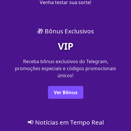
Venha testar sua sorte!
🎁 Bônus Exclusivos
VIP
Receba bônus exclusivos do Telegram,
promoções especiais e códigos promocionais
únicos!
Ver Bônus
📢 Notícias em Tempo Real