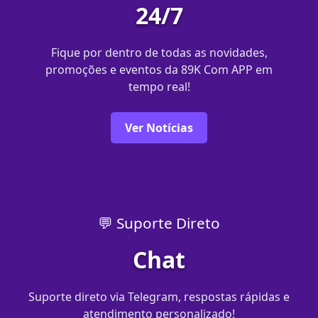
24/7
Fique por dentro de todas as novidades,
promoções e eventos da 89K Com APP em
tempo real!
Ver Notícias
💬 Suporte Direto
Chat
Suporte direto via Telegram, respostas rápidas e
atendimento personalizado!