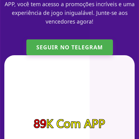
APP, você tem acesso a promoções incríveis e uma
experiência de jogo inigualável. Junte-se aos
vencedores agora!
SEGUIR NO TELEGRAM