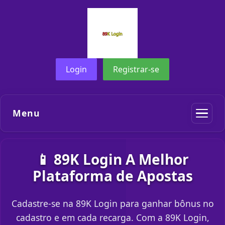
Login
Registrar-se
Menu
📱 89K Login A Melhor
Plataforma de Apostas
Cadastre-se na 89K Login para ganhar bônus no
cadastro e em cada recarga. Com a 89K Login,