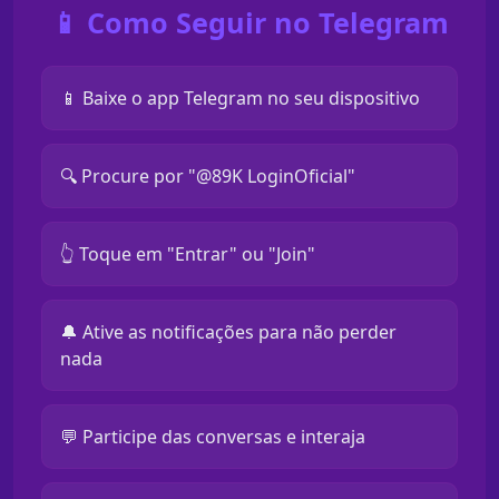
📱 Como Seguir no Telegram
📱 Baixe o app Telegram no seu dispositivo
🔍 Procure por "@89K LoginOficial"
👆 Toque em "Entrar" ou "Join"
🔔 Ative as notificações para não perder
nada
💬 Participe das conversas e interaja