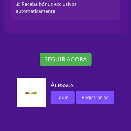
🎁 Receba bônus exclusivos
automaticamente
SEGUIR AGORA
Acessos
Login
Registrar-se