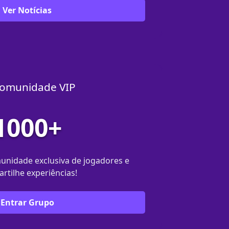
Ver Notícias
Comunidade VIP
1000+
unidade exclusiva de jogadores e
rtilhe experiências!
Entrar Grupo