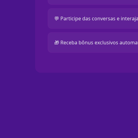
💬 Participe das conversas e interaj
🎁 Receba bônus exclusivos autom