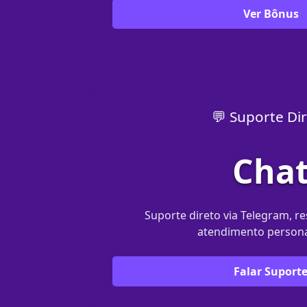
Ver Bônus
💬 Suporte Di
Cha
Suporte direto via Telegram, r
atendimento persona
Falar Suport