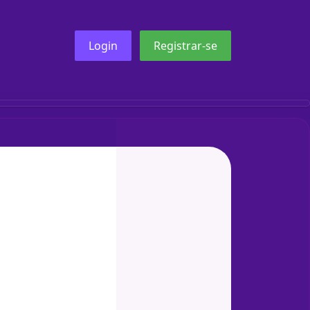
Login
Registrar-se