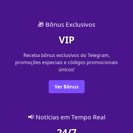
🎁 Bônus Exclusivos
VIP
Receba bônus exclusivos do Telegram,
promoções especiais e códigos promocionais
únicos!
Ver Bônus
📢 Notícias em Tempo Real
24/7