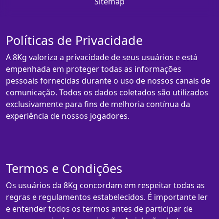
Sitemap
Políticas de Privacidade
A 8Kg valoriza a privacidade de seus usuários e está
empenhada em proteger todas as informações
pessoais fornecidas durante o uso de nossos canais de
comunicação. Todos os dados coletados são utilizados
exclusivamente para fins de melhoria contínua da
experiência de nossos jogadores.
Termos e Condições
Os usuários da 8Kg concordam em respeitar todas as
regras e regulamentos estabelecidos. É importante ler
e entender todos os termos antes de participar de