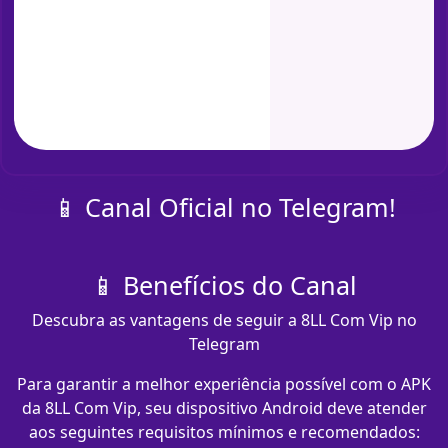
📱 Canal Oficial no Telegram!
📱 Benefícios do Canal
Descubra as vantagens de seguir a 8LL Com Vip no
Telegram
Para garantir a melhor experiência possível com o APK
da 8LL Com Vip, seu dispositivo Android deve atender
aos seguintes requisitos mínimos e recomendados: