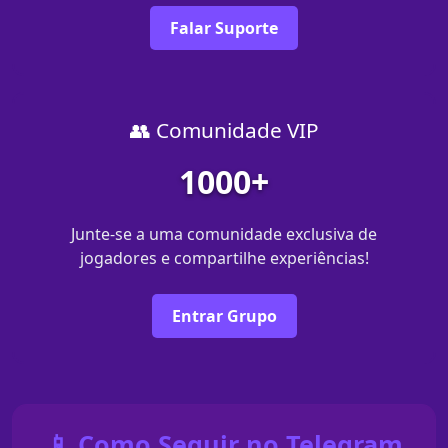
Falar Suporte
👥 Comunidade VIP
1000+
Junte-se a uma comunidade exclusiva de
jogadores e compartilhe experiências!
Entrar Grupo
📱 Como Seguir no Telegram