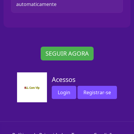
automaticamente
SEGUIR AGORA
Acessos
Login
Registrar-se