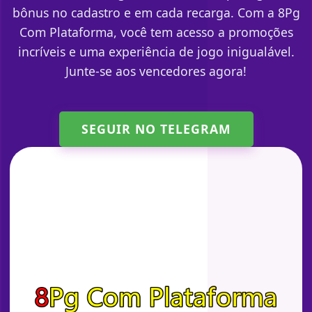
bônus no cadastro e em cada recarga. Com a 8Pg
Com Plataforma, você tem acesso a promoções
incríveis e uma experiência de jogo inigualável.
Junte-se aos vencedores agora!
SEGUIR NO TELEGRAM