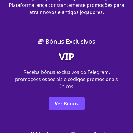
Plataforma lança constantemente promoções para
atrair novos e antigos jogadores.
🎁 Bônus Exclusivos
VIP
Receba bônus exclusivos do Telegram,
promoções especiais e códigos promocionais
únicos!
Ver Bônus