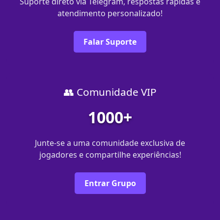
Suporte direto via Telegram, respostas rápidas e
atendimento personalizado!
Falar Suporte
👥 Comunidade VIP
1000+
Junte-se a uma comunidade exclusiva de
jogadores e compartilhe experiências!
Entrar Grupo