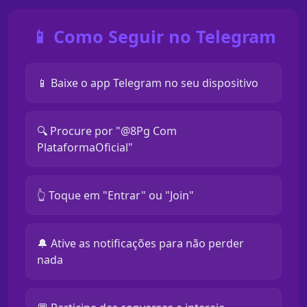
📱 Como Seguir no Telegram
📱 Baixe o app Telegram no seu dispositivo
🔍 Procure por "@8Pg Com
PlataformaOficial"
👆 Toque em "Entrar" ou "Join"
🔔 Ative as notificações para não perder
nada