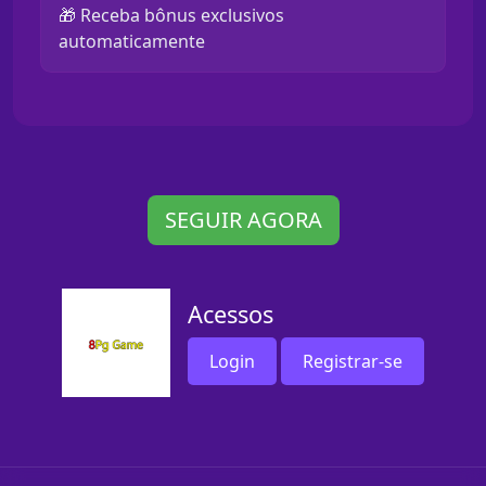
🎁 Receba bônus exclusivos
automaticamente
SEGUIR AGORA
Acessos
Login
Registrar-se