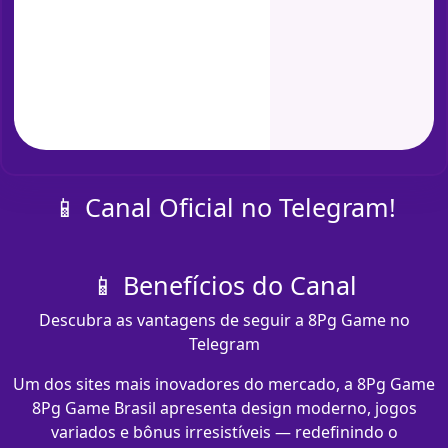
📱 Canal Oficial no Telegram!
📱 Benefícios do Canal
Descubra as vantagens de seguir a 8Pg Game no
Telegram
Um dos sites mais inovadores do mercado, a 8Pg Game
8Pg Game Brasil apresenta design moderno, jogos
variados e bônus irresistíveis — redefinindo o