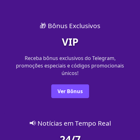
🎁 Bônus Exclusivos
VIP
Receba bônus exclusivos do Telegram,
promoções especiais e códigos promocionais
únicos!
Ver Bônus
📢 Notícias em Tempo Real
24/7