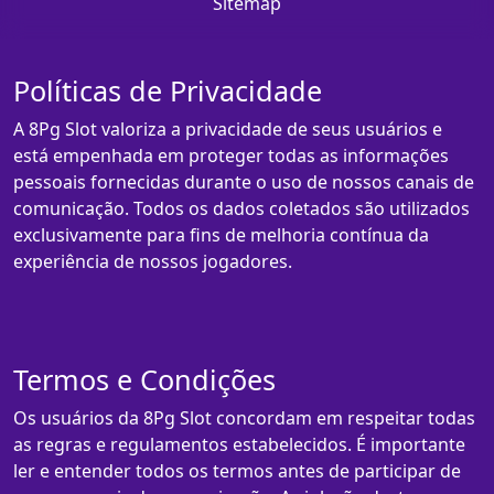
Sitemap
Políticas de Privacidade
A 8Pg Slot valoriza a privacidade de seus usuários e
está empenhada em proteger todas as informações
pessoais fornecidas durante o uso de nossos canais de
comunicação. Todos os dados coletados são utilizados
exclusivamente para fins de melhoria contínua da
experiência de nossos jogadores.
Termos e Condições
Os usuários da 8Pg Slot concordam em respeitar todas
as regras e regulamentos estabelecidos. É importante
ler e entender todos os termos antes de participar de