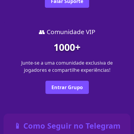
Falar Suporte
👥 Comunidade VIP
1000+
Junte-se a uma comunidade exclusiva de
jogadores e compartilhe experiências!
Entrar Grupo
📱 Como Seguir no Telegram