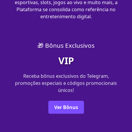
esportivas, slots, jogos ao vivo e muito mais, a
Plataforma se consolida como referência no
entretenimento digital.
🎁 Bônus Exclusivos
VIP
Receba bônus exclusivos do Telegram,
promoções especiais e códigos promocionais
únicos!
Ver Bônus