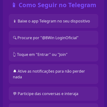
📱 Como Seguir no Telegram
📱 Baixe o app Telegram no seu dispositivo
🔍 Procure por "@8Win LoginOficial"
👆 Toque em "Entrar" ou "Join"
🔔 Ative as notificações para não perder
nada
💬 Participe das conversas e interaja