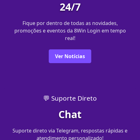
24/7
Fique por dentro de todas as novidades,
promoções e eventos da 8Win Login em tempo
real!
Ver Notícias
💬 Suporte Direto
Chat
Suporte direto via Telegram, respostas rápidas e
atendimento personalizado!