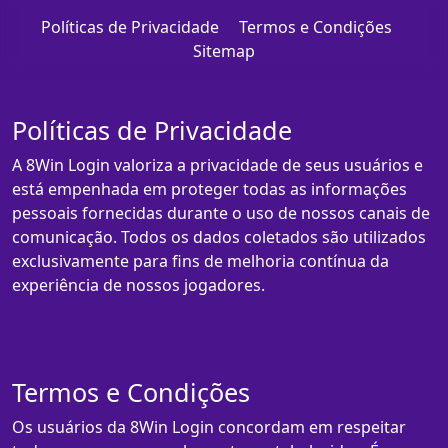
Políticas de Privacidade
Termos e Condições
Sitemap
Políticas de Privacidade
A 8Win Login valoriza a privacidade de seus usuários e
está empenhada em proteger todas as informações
pessoais fornecidas durante o uso de nossos canais de
comunicação. Todos os dados coletados são utilizados
exclusivamente para fins de melhoria contínua da
experiência de nossos jogadores.
Termos e Condições
Os usuários da 8Win Login concordam em respeitar