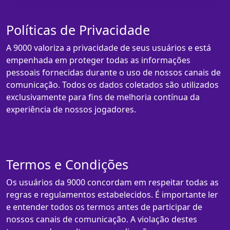
Políticas de Privacidade
A 9000 valoriza a privacidade de seus usuários e está
empenhada em proteger todas as informações
pessoais fornecidas durante o uso de nossos canais de
comunicação. Todos os dados coletados são utilizados
exclusivamente para fins de melhoria contínua da
experiência de nossos jogadores.
Termos e Condições
Os usuários da 9000 concordam em respeitar todas as
regras e regulamentos estabelecidos. É importante ler
e entender todos os termos antes de participar de
nossos canais de comunicação. A violação destes