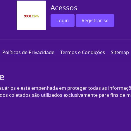
Acessos
Login
Registrar-se
Políticas de Privacidade
Termos e Condições
Sitemap
de
usuários e está empenhada em proteger todas as informaçõ
os coletados são utilizados exclusivamente para fins de m