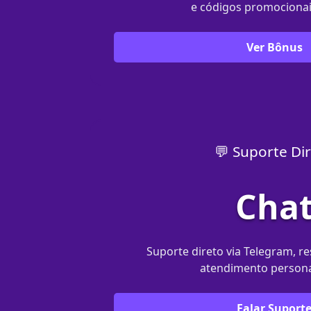
e códigos promocionai
Ver Bônus
💬 Suporte Di
Cha
Suporte direto via Telegram, r
atendimento persona
Falar Suport