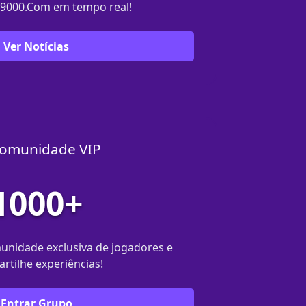
 9000.Com em tempo real!
Ver Notícias
Comunidade VIP
1000+
unidade exclusiva de jogadores e
rtilhe experiências!
Entrar Grupo