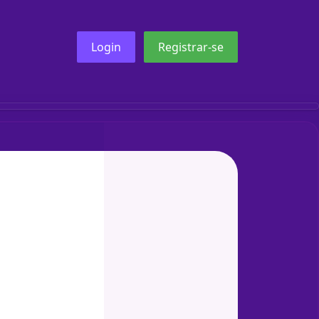
Login
Registrar-se