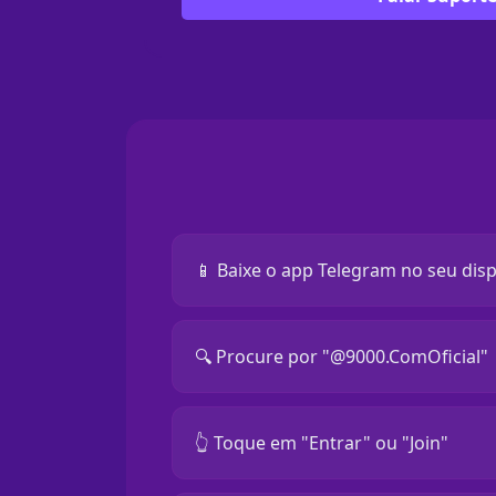
📱 Baixe o app Telegram no seu disp
🔍 Procure por "@9000.ComOficial"
👆 Toque em "Entrar" ou "Join"