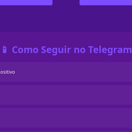
📱 Como Seguir no Telegram
ositivo