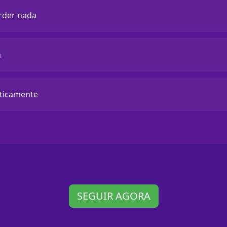
erder nada
a
aticamente
SEGUIR AGORA