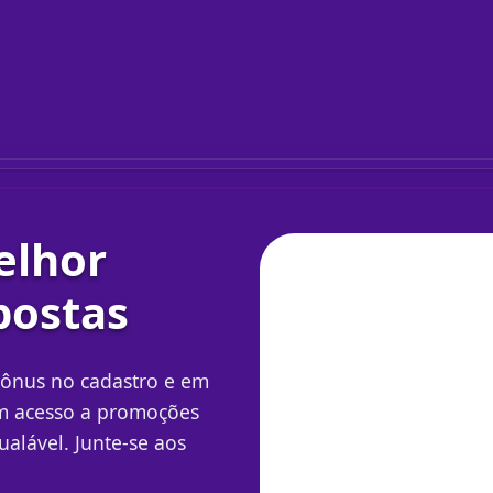
elhor
postas
bônus no cadastro e em
em acesso a promoções
ualável. Junte-se aos