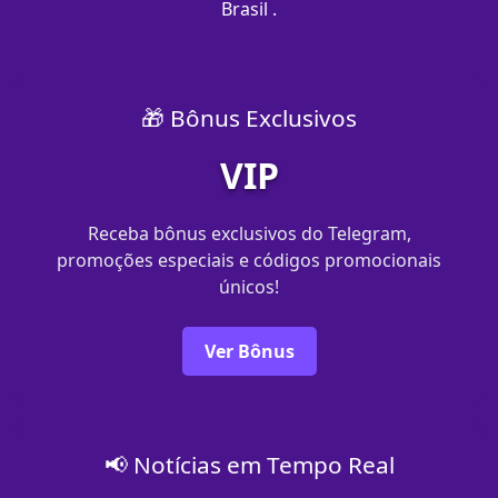
Brasil .
🎁 Bônus Exclusivos
VIP
Receba bônus exclusivos do Telegram,
promoções especiais e códigos promocionais
únicos!
Ver Bônus
📢 Notícias em Tempo Real