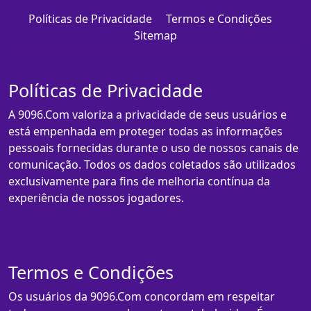
Políticas de Privacidade
Termos e Condições
Sitemap
Políticas de Privacidade
A 9096.Com valoriza a privacidade de seus usuários e
está empenhada em proteger todas as informações
pessoais fornecidas durante o uso de nossos canais de
comunicação. Todos os dados coletados são utilizados
exclusivamente para fins de melhoria contínua da
experiência de nossos jogadores.
Termos e Condições
Os usuários da 9096.Com concordam em respeitar