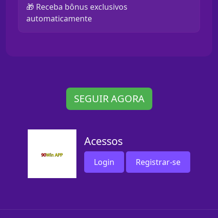
🎁 Receba bônus exclusivos
automaticamente
SEGUIR AGORA
Acessos
Login
Registrar-se