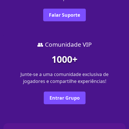
Falar Suporte
👥 Comunidade VIP
1000+
Junte-se a uma comunidade exclusiva de
jogadores e compartilhe experiências!
Entrar Grupo