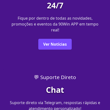
24/7
Fique por dentro de todas as novidades,
promoções e eventos da 90Win APP em tempo
real!
Ver Notícias
💬 Suporte Direto
Chat
Suporte direto via Telegram, respostas rápidas e
atendimento personalizado!