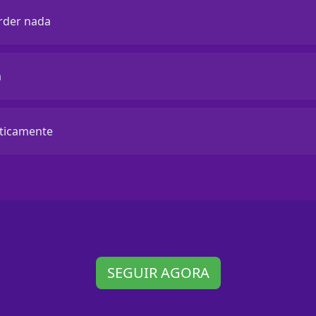
erder nada
a
aticamente
SEGUIR AGORA