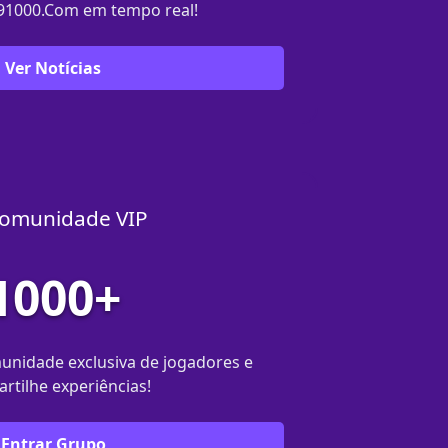
91000.Com em tempo real!
Ver Notícias
Comunidade VIP
1000+
unidade exclusiva de jogadores e
rtilhe experiências!
Entrar Grupo