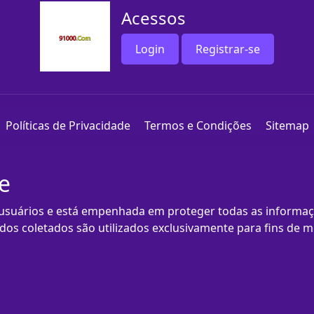
Acessos
Login
Registrar-se
Políticas de Privacidade
Termos e Condições
Sitemap
de
s usuários e está empenhada em proteger todas as informaç
os coletados são utilizados exclusivamente para fins de m