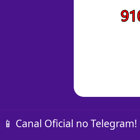
📱 Canal Oficial no Telegram!