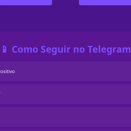
📱 Como Seguir no Telegram
ositivo
"