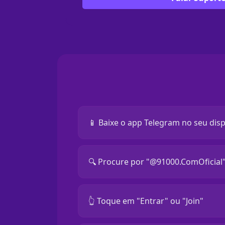
📱 Baixe o app Telegram no seu disp
🔍 Procure por "@91000.ComOficial
👆 Toque em "Entrar" ou "Join"