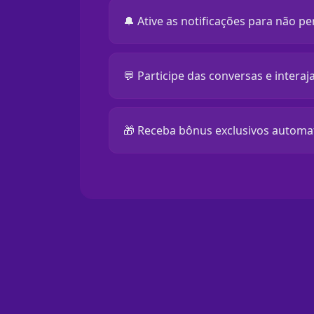
🔔 Ative as notificações para não p
💬 Participe das conversas e interaj
🎁 Receba bônus exclusivos autom