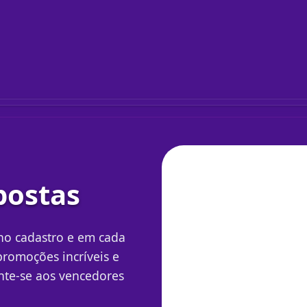
postas
no cadastro e em cada
promoções incríveis e
unte-se aos vencedores