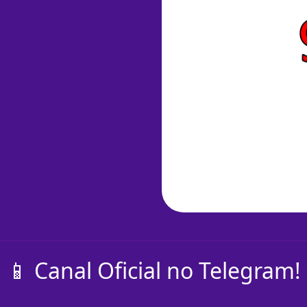
📱 Canal Oficial no Telegram!