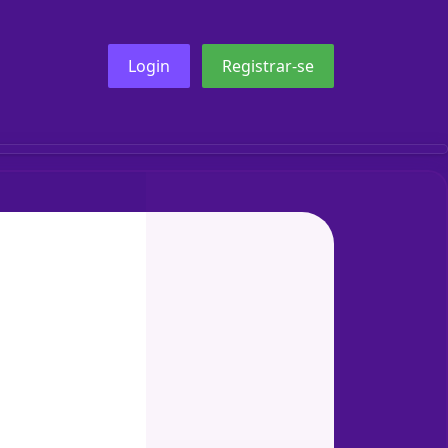
Login
Registrar-se