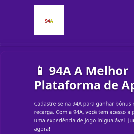
📱 94A A Melhor
Plataforma de A
Cadastre-se na 94A para ganhar bônus 
recarga. Com a 94A, você tem acesso a 
uma experiência de jogo inigualável. J
agora!