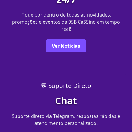
Fique por dentro de todas as novidades,
promoções e eventos da 95B CaSSino em tempo
real!
Ver Notícias
💬 Suporte Direto
Chat
Suporte direto via Telegram, respostas rápidas e
atendimento personalizado!