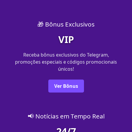
🎁 Bônus Exclusivos
VIP
Receba bônus exclusivos do Telegram,
promoções especiais e códigos promocionais
únicos!
Ver Bônus
📢 Notícias em Tempo Real
24/7