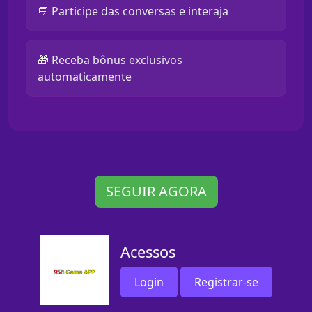
💬 Participe das conversas e interaja
🎁 Receba bônus exclusivos
automaticamente
SEGUIR AGORA
Acessos
Login
Registrar-se