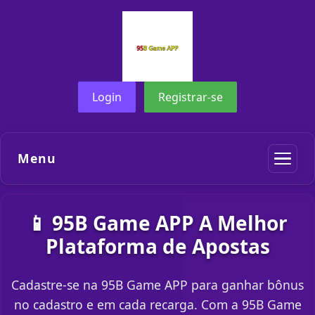
Login
Registrar-se
Menu
📱 95B Game APP A Melhor
Plataforma de Apostas
Cadastre-se na 95B Game APP para ganhar bônus
no cadastro e em cada recarga. Com a 95B Game