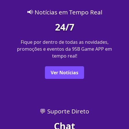
📢 Notícias em Tempo Real
24/7
Fique por dentro de todas as novidades,
promoções e eventos da 95B Game APP em
tempo real!
Ver Notícias
💬 Suporte Direto
Chat