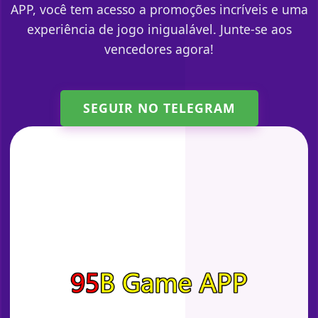
APP, você tem acesso a promoções incríveis e uma
experiência de jogo inigualável. Junte-se aos
vencedores agora!
SEGUIR NO TELEGRAM