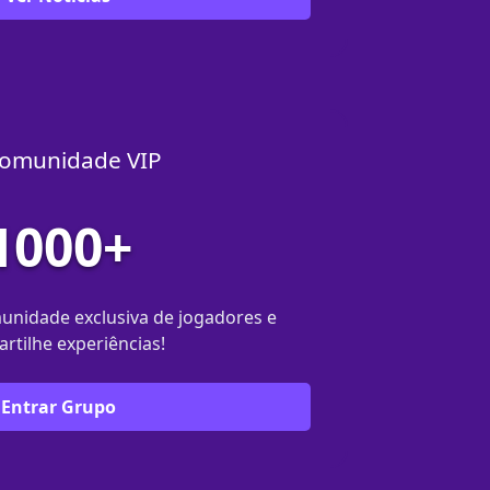
Comunidade VIP
1000+
unidade exclusiva de jogadores e
rtilhe experiências!
Entrar Grupo