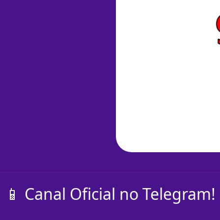
📱 Canal Oficial no Telegram!