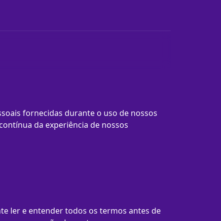
ssoais fornecidas durante o uso de nossos
 contínua da experiência de nossos
te ler e entender todos os termos antes de