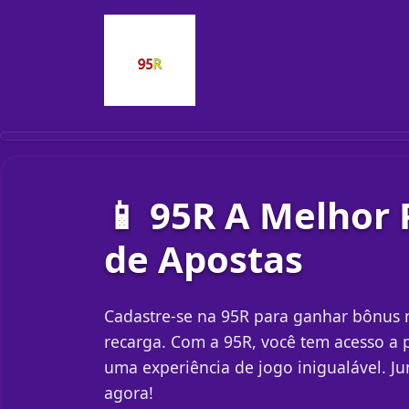
📱 95R A Melhor
de Apostas
Cadastre-se na 95R para ganhar bônus 
recarga. Com a 95R, você tem acesso a 
uma experiência de jogo inigualável. J
agora!