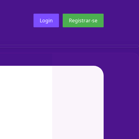
Login
Registrar-se