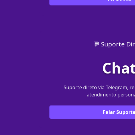
💬 Suporte Di
Cha
Suporte direto via Telegram, r
atendimento persona
Falar Suport