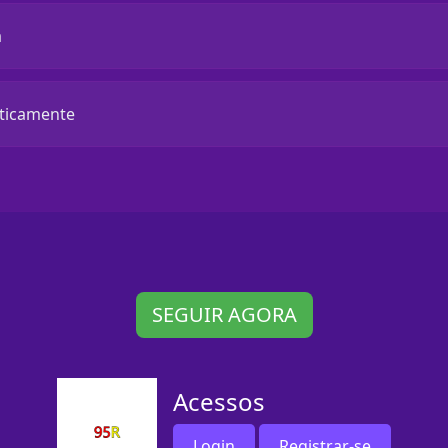
a
aticamente
SEGUIR AGORA
Acessos
Login
Registrar-se