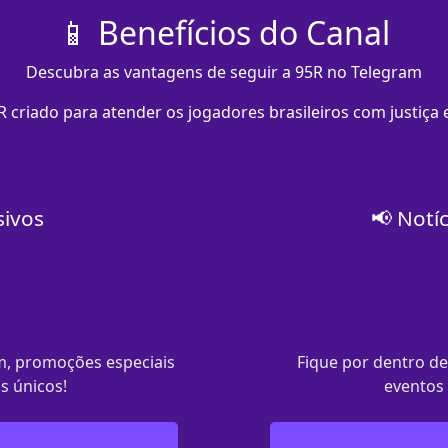
📱 Benefícios do Canal
Descubra as vantagens de seguir a 95R no Telegram
R criado para atender os jogadores brasileiros com justiça 
sivos
📢 Notí
m, promoções especiais
Fique por dentro d
s únicos!
eventos