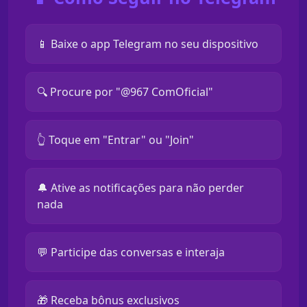
📱 Baixe o app Telegram no seu dispositivo
🔍 Procure por "@967 ComOficial"
👆 Toque em "Entrar" ou "Join"
🔔 Ative as notificações para não perder
nada
💬 Participe das conversas e interaja
🎁 Receba bônus exclusivos