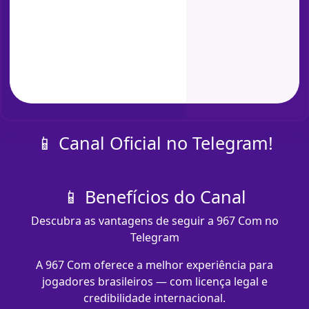
📱 Canal Oficial no Telegram!
📱 Benefícios do Canal
Descubra as vantagens de seguir a 967 Com no
Telegram
A 967 Com oferece a melhor experiência para
jogadores brasileiros — com licença legal e
credibilidade internacional.