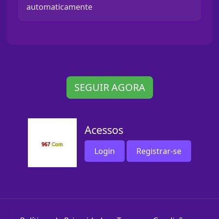
automaticamente
SEGUIR AGORA
Acessos
Login
Registrar-se