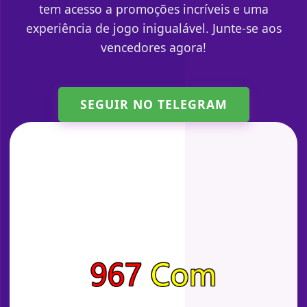
tem acesso a promoções incríveis e uma
experiência de jogo inigualável. Junte-se aos
vencedores agora!
SEGUIR NO TELEGRAM