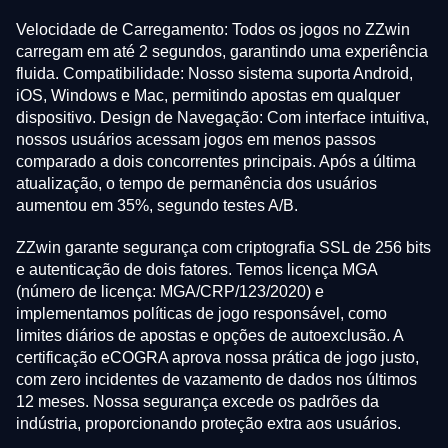
Velocidade de Carregamento: Todos os jogos no ZZwin
carregam em até 2 segundos, garantindo uma experiência
fluida. Compatibilidade: Nosso sistema suporta Android,
iOS, Windows e Mac, permitindo apostas em qualquer
dispositivo. Design de Navegação: Com interface intuitiva,
nossos usuários acessam jogos em menos passos
comparado a dois concorrentes principais. Após a última
atualização, o tempo de permanência dos usuários
aumentou em 35%, segundo testes A/B.
ZZwin garante segurança com criptografia SSL de 256 bits
e autenticação de dois fatores. Temos licença MGA
(número de licença: MGA/CRP/123/2020) e
implementamos políticas de jogo responsável, como
limites diários de apostas e opções de autoexclusão. A
certificação eCOGRA aprova nossa prática de jogo justo,
com zero incidentes de vazamento de dados nos últimos
12 meses. Nossa segurança excede os padrões da
indústria, proporcionando proteção extra aos usuários.