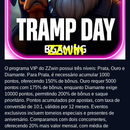
O programa VIP do ZZwin possui três níveis: Prata, Ouro e
Diamante. Para Prata, é necessário acumular 1000
pontos, oferecendo 150% de bônus. Ouro requer 5000
pontos com 175% de bônus, enquanto Diamante exige
10000 pontos, permitindo 200% de bônus e saque
prioritário. Pontos acumulados por apostas, com taxa de
conversão de 10:1, válidos por 12 meses. Eventos
exclusivos incluem torneios especiais e presentes de
aniversário. Comparamos com dois concorrentes,
oferecendo 20% mais valor mensal, com média de