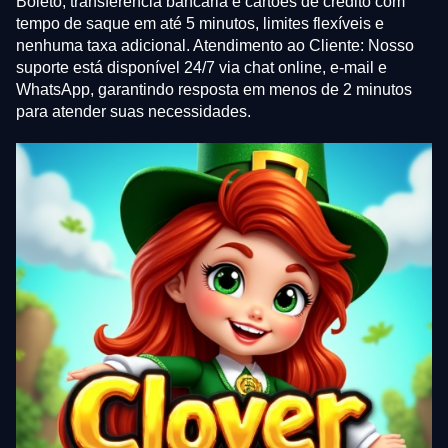
Boleto, transferência bancária e cartões de crédito com
tempo de saque em até 5 minutos, limites flexíveis e
nenhuma taxa adicional. Atendimento ao Cliente: Nosso
suporte está disponível 24/7 via chat online, e-mail e
WhatsApp, garantindo resposta em menos de 2 minutos
para atender suas necessidades.