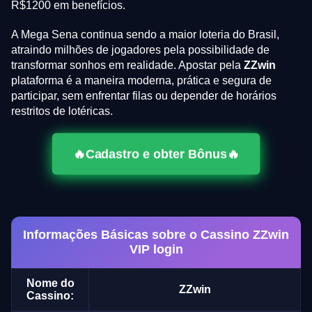
R$1200 em benefícios.
A Mega Sena continua sendo a maior loteria do Brasil,
atraindo milhões de jogadores pela possibilidade de
transformar sonhos em realidade. Apostar pela
ZZwin
plataforma é a maneira moderna, prática e segura de
participar, sem enfrentar filas ou depender de horários
restritos de lotéricas.
🔥Cadastro e obter Bônus🔥
Informações Básicas sobre o Cassino ZZwin
VIP login
Nome do
ZZwin
Cassino: