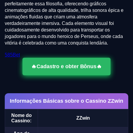
perfeitamente essa filosofia, oferecendo gráficos
cinematográficos de alta qualidade, trilha sonora épica e
animações fluidas que criam uma atmosfera
verdadeiramente imersiva. Cada elemento visual foi
cuidadosamente desenvolvido para transportar os
jogadores para o mundo heroico de Perseus, onde cada
vitória é celebrada como uma conquista lendária.
585Bet
🔥Cadastro e obter Bônus🔥
Informações Básicas sobre o Cassino ZZwin
Nome do
ZZwin
Cassino: