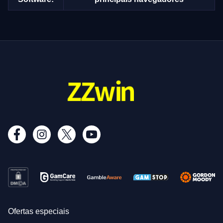
Ofertas especiais