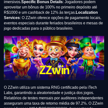
imersivos.
Specific Bonus Details
: Jogadores podem
aproveitar um bônus de 100% no primeiro depósito até
R$1000 e um cashback de 12% às terças.
Localization
Services
: O ZZwin oferece opções de pagamento locais,
eventos especiais durante feriados brasileiros e mesas de
jogo dedicadas para o público brasileiro.
O ZZwin utiliza um sistema RNG certificado pela iTech
Labs, garantindo a aleatoriedade e justiça dos jogos.
Relatórios de testes mensais por auditores independentes
asseguram uma taxa de retorno média de 97.2%. O ZZwin