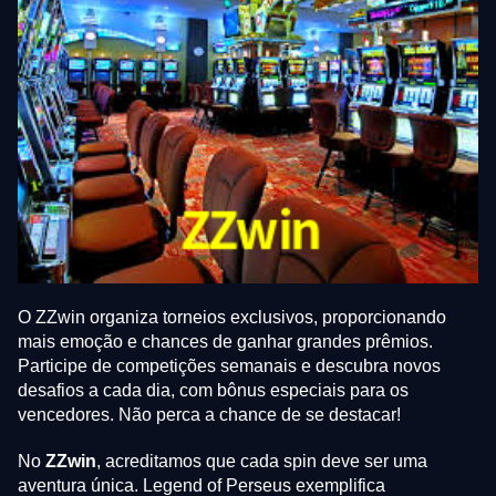
O ZZwin organiza torneios exclusivos, proporcionando
mais emoção e chances de ganhar grandes prêmios.
Participe de competições semanais e descubra novos
desafios a cada dia, com bônus especiais para os
vencedores. Não perca a chance de se destacar!
No
ZZwin
, acreditamos que cada spin deve ser uma
aventura única. Legend of Perseus exemplifica