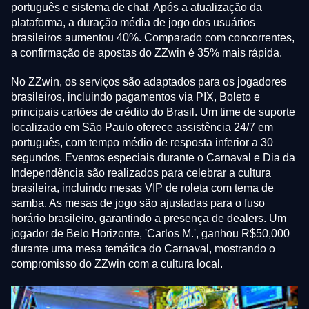
português e sistema de chat. Após a atualização da
plataforma, a duração média de jogo dos usuários
brasileiros aumentou 40%. Comparado com concorrentes,
a confirmação de apostas do ZZwin é 35% mais rápida.
No ZZwin, os serviços são adaptados para os jogadores
brasileiros, incluindo pagamentos via PIX, Boleto e
principais cartões de crédito do Brasil. Um time de suporte
localizado em São Paulo oferece assistência 24/7 em
português, com tempo médio de resposta inferior a 30
segundos. Eventos especiais durante o Carnaval e Dia da
Independência são realizados para celebrar a cultura
brasileira, incluindo mesas VIP de roleta com tema de
samba. As mesas de jogo são ajustadas para o fuso
horário brasileiro, garantindo a presença de dealers. Um
jogador de Belo Horizonte, 'Carlos M.', ganhou R$50,000
durante uma mesa temática do Carnaval, mostrando o
compromisso do ZZwin com a cultura local.