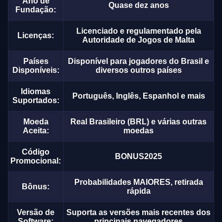
Ano de
Quase dez anos
Fundação:
Licenciado e regulamentado pela
Licenças:
Autoridade de Jogos de Malta
Países
Disponível para jogadores do Brasil e
Disponíveis:
diversos outros países
Idiomas
Português, Inglês, Espanhol e mais
Suportados:
Moeda
Real Brasileiro (BRL) e várias outras
Aceita:
moedas
Código
BONUS2025
Promocional:
Probabilidades MAIORES, retirada
Bônus:
rápida
Versão de
Suporta as versões mais recentes dos
Software:
principais navegadores