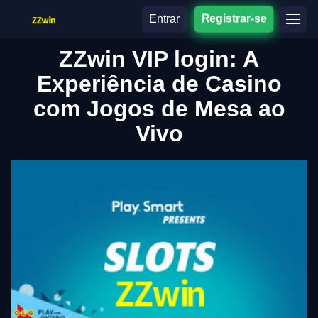
Entrar
Registrar-se
ZZwin VIP login: A
Experiência de Casino
com Jogos de Mesa ao
Vivo